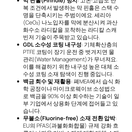
막 핀홀(Pinhole) 방지
: 고온·고습도 반
복 조건에서 발생하는 막 핀홀은 스택 수
명을 단축시키는 주범이에요. 세리아
(CeO₂) 나노입자를 막에 분산시켜 과산
화수소 라디칼을 포착하는 라디칼 스캐
빈저 기술이 주목받고 있습니다.
GDL 소수성 코팅 내구성
: 기체확산층의
PTFE 코팅이 장기 운전 중 벗겨지면 물
관리(Water Management)가 무너져요.
이를 해결하기 위한 내구성 높은 대체 소
수성 코팅 소재 탐색이 진행 중입니다.
백금 회수 및 재활용
: 폐MEA에서 습식 화
학 공정이나 마이크로웨이브 소성법으
로 백금을 90% 이상 회수하는 기술이 일
부 기업에서 상용화 단계에 접어들고 있
습니다.
무불소(Fluorine-free) 소재 전환 압박
:
EU의 PFAS(과불화화합물) 규제 강화 흐