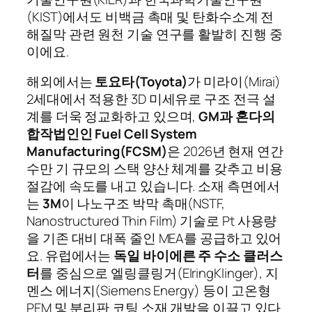
(KIST)에서도 비백금 촉매 및 탄화수소계 전
해질막 관련 원천 기술 연구를 활발히 진행 중
이에요.
해외에서는
토요타(Toyota)
가 미라이(Mirai)
2세대에서 적용한 3D 미세유로 구조 전극 설
계를 더욱 정교화하고 있으며,
GM과 혼다의
합작법인인 Fuel Cell System
Manufacturing(FCSM)
은 2026년 현재 연간
수만 기 규모의 스택 양산 체계를 갖추고 비용
절감에 속도를 내고 있습니다. 소재 측면에서
는
3M
이 나노구조 박막 촉매(NSTF,
Nanostructured Thin Film) 기술로 Pt 사용량
을 기존 대비 대폭 줄인 MEA를 공급하고 있어
요. 유럽에서는
독일 바이에른 주 수소 클러스
터
를 중심으로 엘링클링거(ElringKlinger), 지
멘스 에너지(Siemens Energy) 등이 고온형
PEM 및 분리판 코팅 소재 개발을 이끌고 있다