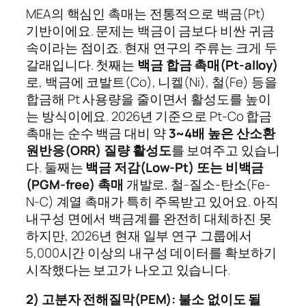
MEA의 핵심인 촉매는 전통적으로 백금(Pt)
기반이에요. 문제는 백금이 금보다 비싼 귀금
속이라는 점이죠. 현재 연구의 주류는 크게 두
갈래입니다. 첫째는
백금 합금 촉매(Pt-alloy)
로, 백금에 코발트(Co), 니켈(Ni), 철(Fe) 등을
합금해 Pt 사용량을 줄이면서 활성도를 높이
는 방식이에요. 2026년 기준으로 Pt-Co 합금
촉매는 순수 백금 대비 약
3~4배 높은 산소환
원반응(ORR) 질량 활성도
를 보여주고 있습니
다. 둘째는
백금 저감(Low-Pt) 또는 비백금
(PGM-free) 촉매
개발로, 철-질소-탄소(Fe-
N-C) 계열 촉매가 특히 주목받고 있어요. 아직
내구성 면에서 백금계를 완전히 대체하진 못
하지만, 2026년 현재 일부 연구 그룹에서
5,000시간 이상의 내구성 데이터를 확보하기
시작했다는 보고가 나오고 있습니다.
2) 고분자 전해질막(PEM): 불소 없이도 될