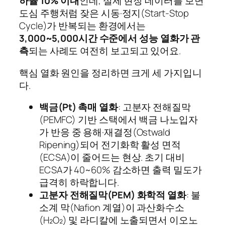
하율 10% 이내
인데, 실제 현장 데이터를 보면
도심 주행처럼 잦은 시동·정지(Start-Stop
Cycle)가 반복되는 환경에서는
3,000~5,000시간 수준에서 성능 열화가 관
측
되는 사례도 여전히 보고되고 있어요.
핵심 열화 원인을 정리하면 크게 세 가지입니
다.
백금(Pt) 촉매 열화
: 고분자 전해질막
(PEMFC) 기반 스택에서 백금 나노입자
가 반응 중 용해·재결정(Ostwald
Ripening)되어 전기화학 활성 면적
(ECSA)이 줄어드는 현상. 초기 대비
ECSA가 40~60% 감소하면 출력 밀도가
급격히 하락합니다.
고분자 전해질막(PEM) 화학적 열화
: 불
소계 막(Nafion 계열)이 과산화수소
(H₂O₂) 및 라디칼에 노출되면서 이오노