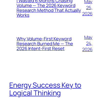
I Wasted 6 Months Chasing
May
Volume — The 2026 Keyword
25,
Research Method That Actually
2026
Works
May
Why Volume-First Keyword
24,
Research Burned Me — The
2026 Intent-First Reset
2026
Energy Success Key to
Logical Thinking