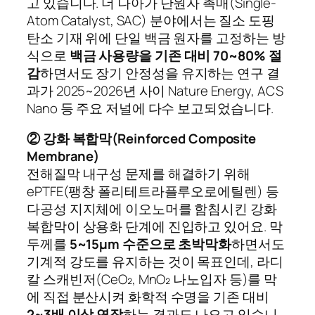
고 있습니다. 더 나아가 단원자 촉매(Single-
Atom Catalyst, SAC) 분야에서는 질소 도핑
탄소 기재 위에 단일 백금 원자를 고정하는 방
식으로
백금 사용량을 기존 대비 70~80% 절
감
하면서도 장기 안정성을 유지하는 연구 결
과가 2025~2026년 사이 Nature Energy, ACS
Nano 등 주요 저널에 다수 보고되었습니다.
② 강화 복합막(Reinforced Composite
Membrane)
전해질막 내구성 문제를 해결하기 위해
ePTFE(팽창 폴리테트라플루오로에틸렌) 등
다공성 지지체에 이오노머를 함침시킨 강화
복합막이 상용화 단계에 진입하고 있어요. 막
두께를
5~15μm 수준으로 초박막화
하면서도
기계적 강도를 유지하는 것이 목표인데, 라디
칼 스캐빈저(CeO₂, MnO₂ 나노입자 등)를 막
에 직접 분산시켜 화학적 수명을 기존 대비
2~3배 이상 연장
하는 결과도 나오고 있습니