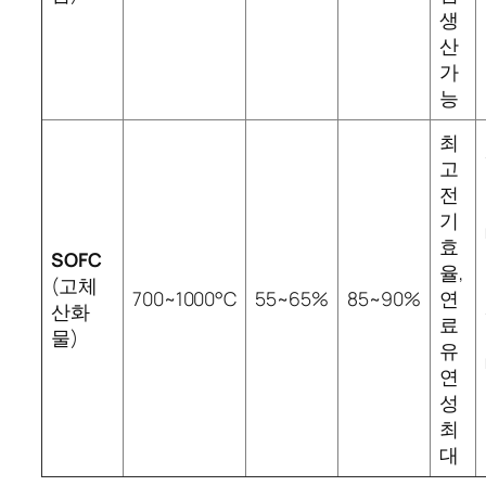
생
산
가
능
최
고
전
기
효
SOFC
율,
(고체
700~1000°C
55~65%
85~90%
연
산화
료
물)
유
연
성
최
대