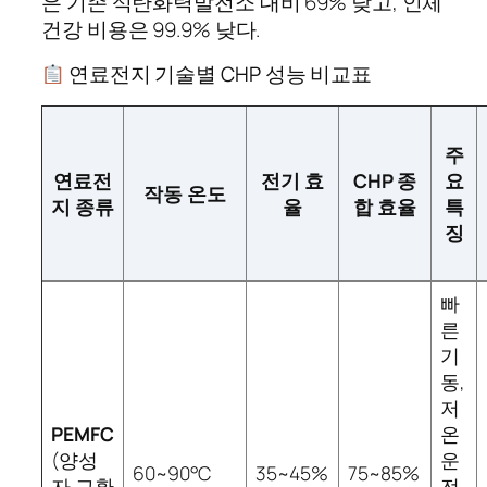
은 기존 석탄화력발전소 대비 69% 낮고, 인체
건강 비용은 99.9% 낮다.
연료전지 기술별 CHP 성능 비교표
주
연료전
전기 효
CHP 종
요
작동 온도
지 종류
율
합 효율
특
징
빠
른
기
동,
저
PEMFC
온
(양성
운
60~90°C
35~45%
75~85%
자 교환
전,