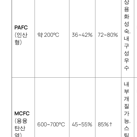
상
용
화
성
PAFC
숙,
(인산
약 200°C
36~42%
72~80%
내
형)
구
성
우
수
내
부
개
질
MCFC
가
(용융
능,
600~700°C
45~55%
85%↑
탄산
스
염)
팀