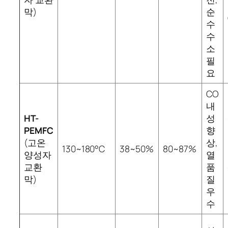
막)
순
수
수
소
필
요
CO
내
HT-
성
PEMFC
향
(고온
상,
130~180°C
38~50%
80~87%
양성자
열
교환
품
막)
질
우
수