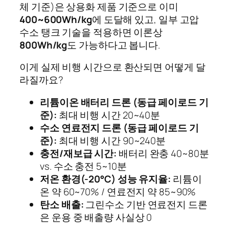
체 기준)은 상용화 제품 기준으로 이미
400~600Wh/kg
에 도달해 있고, 일부 고압
수소 탱크 기술을 적용하면 이론상
800Wh/kg
도 가능하다고 봅니다.
이게 실제 비행 시간으로 환산되면 어떻게 달
라질까요?
리튬이온 배터리 드론 (동급 페이로드 기
준):
최대 비행 시간 20~40분
수소 연료전지 드론 (동급 페이로드 기
준):
최대 비행 시간 90~240분
충전/재보급 시간:
배터리 완충 40~80분
vs. 수소 충전 5~10분
저온 환경(-20°C) 성능 유지율:
리튬이
온 약 60~70% / 연료전지 약 85~90%
탄소 배출:
그린수소 기반 연료전지 드론
은 운용 중 배출량 사실상 0