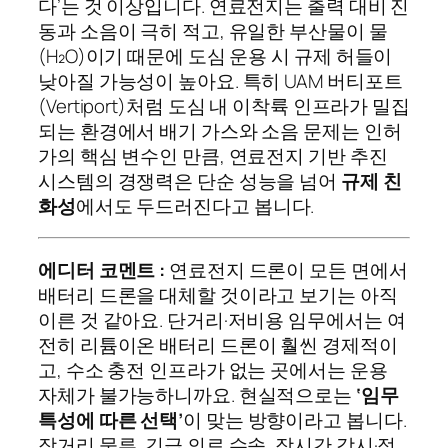
다’는 것 이상입니다. 연료전지는 출력 대비 진
동과 소음이 극히 적고, 유일한 부산물이 물
(H₂O)이기 때문에 도심 운용 시 규제 허들이
낮아질 가능성이 높아요. 특히 UAM 버티포트
(Vertiport)처럼 도심 내 이착륙 인프라가 밀집
되는 환경에서 배기 가스와 소음 문제는 인허
가의 핵심 변수인 만큼, 연료전지 기반 추진
시스템의 경쟁력은 단순 성능을 넘어
규제 친
화성
에서도 두드러진다고 봅니다.
에디터 코멘트 :
연료전지 드론이 모든 면에서
배터리 드론을 대체할 것이라고 보기는 아직
이른 것 같아요. 단거리·저비용 임무에서는 여
전히 리튬이온 배터리 드론이 훨씬 경제적이
고, 수소 충전 인프라가 없는 곳에서는 운용
자체가 불가능하니까요. 현실적으로는
‘임무
특성에 따른 선택’
이 맞는 방향이라고 봅니다.
장거리 물류, 긴급 의료 수송, 장시간 감시·정