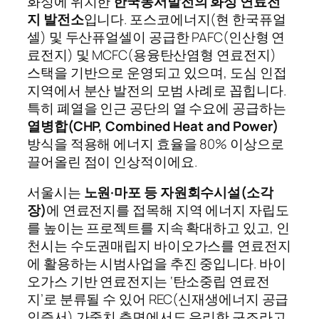
화성에 위치한
한국동서발전의 화성 연료전
지 발전소
입니다. 포스코에너지(현 한국퓨얼
셀) 및 두산퓨얼셀이 공급한 PAFC(인산형 연
료전지) 및 MCFC(용융탄산염형 연료전지)
스택을 기반으로 운영되고 있으며, 도심 인접
지역에서 분산 발전의 모범 사례로 꼽힙니다.
특히 폐열을 인근 공단의 열 수요에 공급하는
열병합(CHP, Combined Heat and Power)
방식을 적용해 에너지 효율을 80% 이상으로
끌어올린 점이 인상적이에요.
서울시는
노원·마포 등 자원회수시설(소각
장)
에 연료전지를 접목해 지역 에너지 자립도
를 높이는 프로젝트를 지속 확대하고 있고, 인
천시는 수도권매립지 바이오가스를 연료전지
에 활용하는 시범사업을 추진 중입니다. 바이
오가스 기반 연료전지는 ‘탄소중립 연료전
지’로 분류될 수 있어 REC(신재생에너지 공급
인증서) 가중치 측면에서도 유리한 구조라고