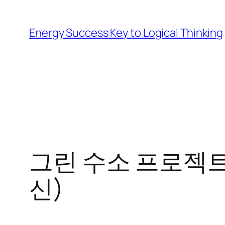
Skip
to
Energy Success Key to Logical Thinking
content
그린 수소 프로젝트 
신)