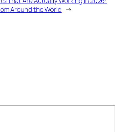
s That Are Actually Working in 2026:
From Around the World
→