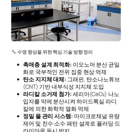
수명 향상을 위한 핵심 기술 방향 정리
촉매층 설계 최적화:
이오노머 분산 균일
화로 국부적인 전위 집중 현상 억제
탄소 지지체 대체:
그래핀, 탄소나노튜브
(CNT) 기반 내부식성 지지체 도입
라디칼 소거제 첨가:
세리아(CeO₂) 나노
입자를 막에 분산시켜 하이드록실 라디
칼에 의한 화학적 열화 억제
정밀 물 관리 시스템:
마이크로채널 유량
제어 및 친수·소수 패턴 설계로 플러딩·드
라이아웃 동시 방지