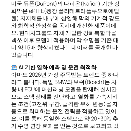
미국 듀폰(DuPont)의 나피온(Nafion) 기반 강
화막은 ePTFE(팽창 폴리테트라플루오로에틸
렌) 지지체를 내부에 삽입해 막의 기계적 강도
와 화학적 안정성을 동시에 개선한 제품이에
요. 현대차그룹도 자체 개발한 강화복합막을
넥쏘 이후 모델에 적용하며 막 수명을 기존 대
비 약 1.5배 향상시켰다는 데이터를 공개한 바
있습니다.
AI 기반 열화 예측 및 운전 최적화
아마도 2026년 가장 주목받는 트렌드 중 하나
라고 봅니다. 독일 BMW와 보쉬(Bosch)는 차
량 내 ECU에 머신러닝 모델을 탑재해 실시간
으로 스택 상태를 진단하고, 열화를 가속시키
는 조건(고전위 구간, 급격한 부하 변동)을 자
동으로 회피하는 운전 전략을 적용하고 있어
요. 이를 통해 동일한 스택으로 약 20~30% 추
가 수명 연장 효과를 얻는 것으로 보고되고 있