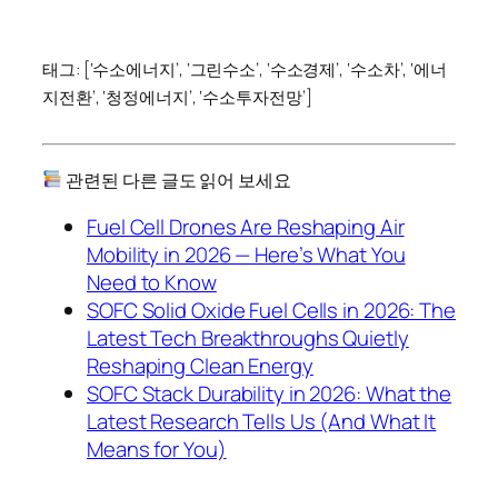
태그: [‘수소에너지’, ‘그린수소’, ‘수소경제’, ‘수소차’, ‘에너
지전환’, ‘청정에너지’, ‘수소투자전망’]
관련된 다른 글도 읽어 보세요
Fuel Cell Drones Are Reshaping Air
Mobility in 2026 — Here’s What You
Need to Know
SOFC Solid Oxide Fuel Cells in 2026: The
Latest Tech Breakthroughs Quietly
Reshaping Clean Energy
SOFC Stack Durability in 2026: What the
Latest Research Tells Us (And What It
Means for You)