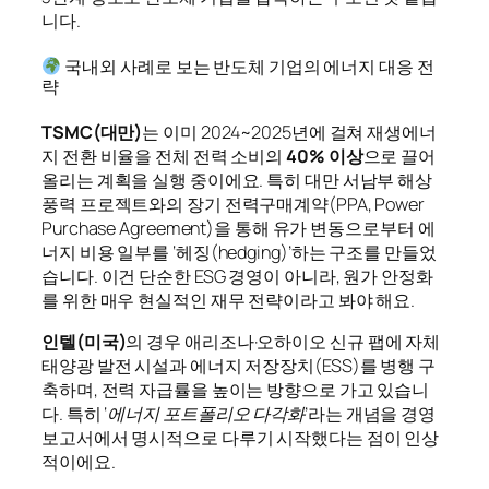
니다.
국내외 사례로 보는 반도체 기업의 에너지 대응 전
략
TSMC(대만)
는 이미 2024~2025년에 걸쳐 재생에너
지 전환 비율을 전체 전력 소비의
40% 이상
으로 끌어
올리는 계획을 실행 중이에요. 특히 대만 서남부 해상
풍력 프로젝트와의 장기 전력구매계약(PPA, Power
Purchase Agreement)을 통해 유가 변동으로부터 에
너지 비용 일부를 ‘헤징(hedging)’하는 구조를 만들었
습니다. 이건 단순한 ESG 경영이 아니라, 원가 안정화
를 위한 매우 현실적인 재무 전략이라고 봐야 해요.
인텔(미국)
의 경우 애리조나·오하이오 신규 팹에 자체
태양광 발전 시설과 에너지 저장장치(ESS)를 병행 구
축하며, 전력 자급률을 높이는 방향으로 가고 있습니
다. 특히
‘에너지 포트폴리오 다각화’
라는 개념을 경영
보고서에서 명시적으로 다루기 시작했다는 점이 인상
적이에요.