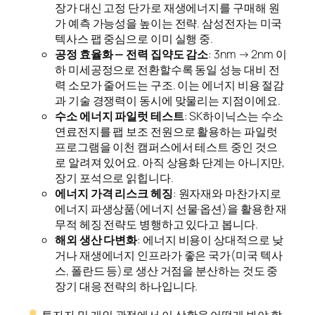
장가 대신 고정 단가로 재생에너지를 구매해 원
가 예측 가능성을 높이는 전략. 삼성전자는 미국
텍사스 팹 중심으로 이미 실행 중.
공정 효율화 — 전력 집약도 감소
: 3nm → 2nm 이
하 미세공정으로 전환할수록 동일 성능 대비 전
력 소모가 줄어드는 구조. 이는 에너지 비용 절감
과 기술 경쟁력이 동시에 맞물리는 지점이에요.
수소 에너지 파일럿 테스트
: SK하이닉스는 수소
연료전지를 팹 보조 전원으로 활용하는 파일럿
프로그램을 이천 캠퍼스에서 테스트 중인 것으
로 알려져 있어요. 아직 상용화 단계는 아니지만,
장기 포석으로 읽힙니다.
에너지 가격 리스크 헤징
: 원자재와 마찬가지로
에너지 파생상품(에너지 선물·옵션)을 활용한 재
무적 헤징 전략도 병행하고 있다고 봅니다.
해외 생산 다변화
: 에너지 비용이 상대적으로 낮
거나 재생에너지 인프라가 좋은 국가(미국 텍사
스, 폴란드 등)로 생산 거점을 분산하는 것도 중
장기 대응 전략의 하나입니다.