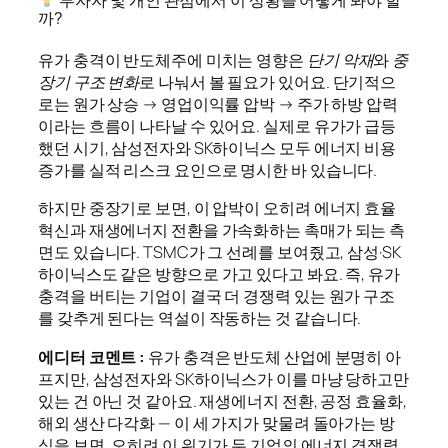
투자자 및 개인 관점에서 이 상황을 어떻게 봐야 할
까?
유가 충격이 반도체주에 미치는 영향은
단기 악재
와
중
장기 구조 변화
로 나눠서 볼 필요가 있어요. 단기적으
로는 원가 상승 → 영업이익률 압박 → 주가 하방 압력
이라는 흐름이 나타날 수 있어요. 실제로 유가가 급등
했던 시기, 삼성전자와 SK하이닉스 모두 에너지 비용
증가를 실적 리스크 요인으로 명시한 바 있습니다.
하지만 중장기로 보면, 이 압박이 오히려 에너지 효율
혁신과 재생에너지 전환을 가속화하는 촉매가 되는 측
면도 있습니다. TSMC가 그 선례를 보여줬고, 삼성·SK
하이닉스도 같은 방향으로 가고 있다고 봐요. 즉, 유가
충격을 버티는 기업이 결국 더 경쟁력 있는 원가 구조
를 갖추게 된다는 역설이 작동하는 것 같습니다.
에디터 코멘트 :
유가 충격은 반도체 산업에 분명히 아
프지만, 삼성전자와 SK하이닉스가 이를 마냥 당하고만
있는 건 아닌 것 같아요. 재생에너지 전환, 공정 효율화,
해외 생산 다각화 — 이 세 가지가 맞물려 돌아가는 방
식을 보면, 오히려 이 위기가 두 기업의 에너지 경쟁력