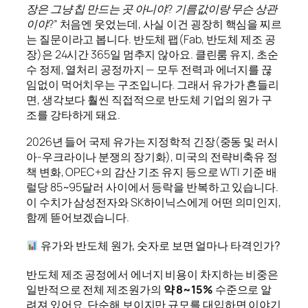
장은 그냥 칩 만드는 곳 아니야? 기름값이랑 무슨 상관
이야?”
처음엔 웃었는데, 사실 이건 굉장히 핵심을 찌르
는 질문이라고 봅니다. 반도체 팹(Fab, 반도체 제조 공
장)은 24시간 365일 멈추지 않아요. 클린룸 유지, 초순
수 정제, 열처리 공정까지 — 모두 전력과 에너지를 끊
임없이 먹어치우는 구조입니다. 그래서 유가가 흔들리
면, 생각보다 훨씬 직접적으로 반도체 기업의 원가 구
조를 강타하게 돼요.
2026년 들어 국제 유가는 지정학적 긴장(중동 및 러시
아-우크라이나 분쟁의 장기화), 미국의 전략비축유 정
책 변화, OPEC+의 감산 기조 유지 등으로 WTI 기준 배
럴당 85~95달러 사이에서 등락을 반복하고 있습니다.
이 수치가 삼성전자와 SK하이닉스에게 어떤 의미인지,
함께 뜯어보겠습니다.
유가와 반도체 원가, 숫자로 보면 얼마나 타격인가?
반도체 제조 공정에서 에너지 비용이 차지하는 비중은
일반적으로 전체 제조원가의
약 8~15%
수준으로 알
려져 있어요. 단순해 보이지만 규모를 대입하면 이야기