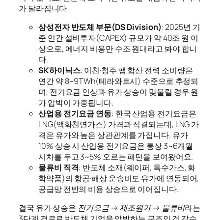
가 달라집니다.
삼성전자 반도체 부문(DS Division)
: 2025년 기
준 연간 설비투자(CAPEX) 규모가 약 40조 원 이
상으로, 에너지 비용만 수조 원대라고 봐야 합니
다.
SK하이닉스
: 이천·청주 팹 합산 전력 소비량은
연간 약 8~9TWh(테라와트시) 수준으로 추정되
며, 전기요금 인상과 유가 상승이 맞물릴 경우 원
가 압박이 가중됩니다.
산업용 전기요금 연동
: 한국 산업용 전기요금은
LNG(액화천연가스) 가격과 직결되는데, LNG 가
격은 유가와 높은 상관관계를 가집니다. 유가
10% 상승 시 산업용 전기요금은 통상 3~6개월
시차를 두고 3~5% 오르는 패턴을 보여왔어요.
물류비 직격
: 반도체 소재(웨이퍼, 특수가스, 화
학약품)의 항공·해상 운송비도 유가에 연동되어,
공급망 전반의 비용 상승으로 이어집니다.
결국 유가 상승은
전기요금 → 제조원가 → 물류비
라는
3단계 경로로 반도체 기업을 압박하는 구조인 것 같습