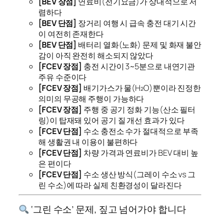
[BEV 장점]
연료비(전기요금)가 상대적으로 저
렴하다
[BEV 단점]
장거리 여행 시 급속 충전 대기 시간
이 여전히 존재한다
[BEV 단점]
배터리 열화(노화) 문제 및 화재 불안
감이 아직 완전히 해소되지 않았다
[FCEV 장점]
충전 시간이 3~5분으로 내연기관
주유 수준이다
[FCEV 장점]
배기가스가 물(H₂O)뿐이라 진정한
의미의 무공해 주행이 가능하다
[FCEV 장점]
주행 중 공기 정화 기능(산소 필터
링)이 탑재돼 있어 공기 질 개선 효과가 있다
[FCEV 단점]
수소 충전소 수가 절대적으로 부족
해 생활권 내 이용이 불편하다
[FCEV 단점]
차량 가격과 연료비가 BEV 대비 높
은 편이다
[FCEV 단점]
수소 생산 방식(그레이 수소 vs 그
린 수소)에 따라 실제 친환경성이 달라진다
‘그린 수소’ 문제, 짚고 넘어가야 합니다