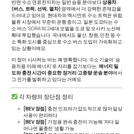
반면 수소 연료전지차는 일반 승용 분야보다
상용차
(버스, 트럭, 선박, 열차)
영역에서 더 강력한 존재감을
드러내고 있어요. 현대차의 엑시언트 수소 트럭은 유럽
물류 시장에서 꾸준히 운행 중이고, 일본 도요타는 수
소 버스 ‘SORA’의 2세대 모델을 도쿄 및 오사카 노선에
확대 투입했습니다. 국내에서도 울산, 창원, 인천 등 수
소 특화 도시를 중심으로 수소 버스 도입이 가속화되고
있는 상황이에요.
이 점이 시사하는 바는 꽤 명확합니다. 수소 기술이 ‘승
용차용 미래 에너지’로 자리를 잡기보다는,
에너지 밀
도와 충전 시간이 중요한 장거리·고중량 운송 분야
에서
그 진가를 발휘하고 있다는 거예요.
각 차량의 장단점 정리
[BEV 장점]
충전 인프라가 압도적으로 많아 일상
사용이 편리하다
[BEV 장점]
가정용 완속 충전이 가능해 ‘자다 일
어나면 풀충전’ 생활 가능